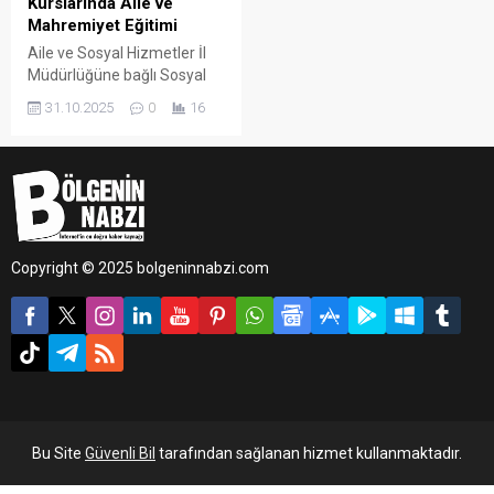
Kurslarında Aile ve
Mahremiyet Eğitimi
Aile ve Sosyal Hizmetler İl
Müdürlüğüne bağlı Sosyal
Hizmet Merkezi Eğitim ve
31.10.2025
0
16
Danışmanlık Birimi, Kur’an
kurslarında aile bağlarını
güçlendirmek ve çocuklarda
bilinç oluşturmak amacıyla
önemli bir eğitim programı
gerçekleştirdi.
Copyright © 2025 bolgeninnabzi.com
Bu Site
Güvenli Bil
tarafından sağlanan hizmet kullanmaktadır.