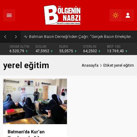
Batman Basın Derneği’nden Çağrı: “Gerçek Basın Emekçileri Desteklenmeli”
GRAM ALTIN
DOLAR
EURO
STERLİN
BIST 100
6.520,79
47,5952
55,0575
64,2502
13.769,40
yerel eğitim
Anasayfa
Etiket:yerel eğitim
Batman’da Kur’an