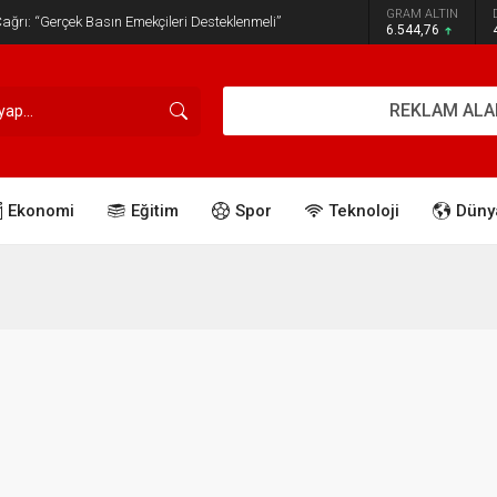
GRAM ALTIN
ğrı: “Gerçek Basın Emekçileri Desteklenmeli”
6.544,76
REKLAM ALA
Ekonomi
Eğitim
Spor
Teknoloji
Düny