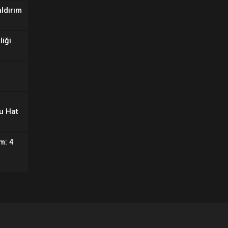
aldırım
liği
u Hat
m: 4