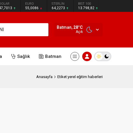
DOLAR
EURO
STERLİN
BIST 100
47,7013
55,0086
64,2273
13.798,82
Batman,
28
°C
NI
Açık
a
Sağlık
Batman
Anasayfa
Etiket:yerel eğitim haberleri