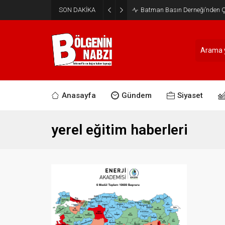
SON DAKİKA
Batman Basın Derneği’nden Ça
Anasayfa
Gündem
Siyaset
yerel eğitim haberleri