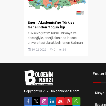
Enerji Akademisi’ne Türkiye
Genelinden Yoğun İlgi
Yükseköğretim Kurulu himaye ve
desteğiyle, enerji alanında ihtisas
üniversitesi olarak belirlenen Batman
Üniversitesi koordinasyonunda
19.02.2026
0
34
yürütülen Enerji Akademisi Eğitim
Programı, Türkiye genelinde büyük ilgi
gördü. Programa ülke çapında toplam
10 bin 600 başvuru yapıldı.
Footer
Copyright © 2025 bolgeninnabzi.com
Künye
İletişim