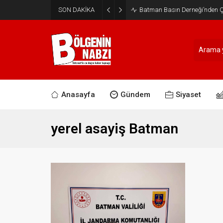
SON DAKİKA
Batman Basın Derneği’nden Ça
Anasayfa
Gündem
Siyaset
yerel asayiş Batman