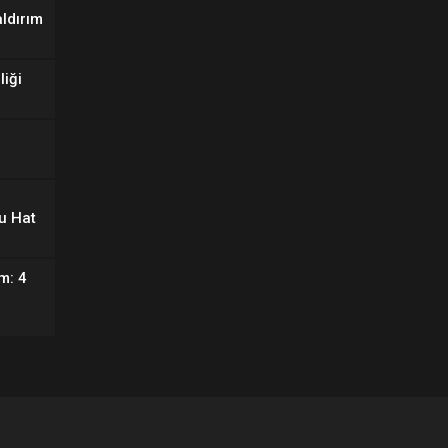
aldırım
liği
u Hat
m: 4