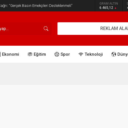
GRAM ALTIN
ğrı: “Gerçek Basın Emekçileri Desteklenmeli”
6.465,12
REKLAM ALA
Ekonomi
Eğitim
Spor
Teknoloji
Düny