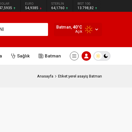
DOLAR
EURO
STERLİN
BIST 100
47,5935
54,9385
64,1760
13.798,82
Batman,
40
°C
NI
Açık
a
Sağlık
Batman
Anasayfa
Etiket:yerel asayiş Batman