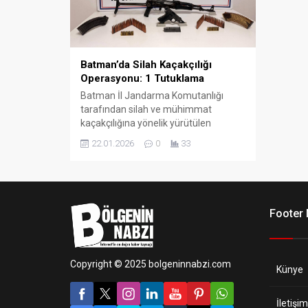
Batman’da Silah Kaçakçılığı
Operasyonu: 1 Tutuklama
Batman İl Jandarma Komutanlığı
tarafından silah ve mühimmat
kaçakçılığına yönelik yürütülen
çalışmalar kapsamında, 20 Ocak 2026
22.01.2026
0
33
tarihinde Batman Merkez Çamlıtepe
Mahallesi’nde bir ikamete operasyon
düzenlendi.
Footer
Copyright © 2025 bolgeninnabzi.com
Künye
İletişim