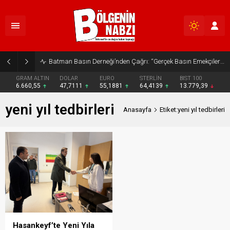
Batman Basın Derneği’nden Çağrı: “Gerçek Basın Emekçileri Desteklenmeli”
GRAM ALTIN
DOLAR
EURO
STERLİN
BIST 100
6.660,55
47,7111
55,1881
64,4139
13.779,39
yeni yıl tedbirleri
Anasayfa
Etiket:yeni yıl tedbirleri
Hasankeyf’te Yeni Yıla