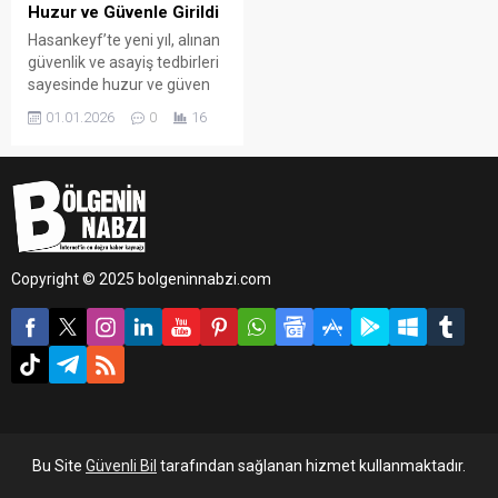
Huzur ve Güvenle Girildi
Hasankeyf’te yeni yıl, alınan
güvenlik ve asayiş tedbirleri
sayesinde huzur ve güven
ortamı içerisinde karşılandı.
01.01.2026
0
16
Hasankeyf Kaymakamı
Mehmet Ali İmrak, yeni yıl
dolayısıyla ilçede görev
başında bulunan jandarma
personelini sahada ziyaret
etti.
Copyright © 2025 bolgeninnabzi.com
Bu Site
Güvenli Bil
tarafından sağlanan hizmet kullanmaktadır.