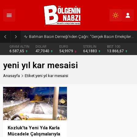
Batman Basın Derneği’nden Çağrı: “Gerçek Basın Emekçileri Desteklenmeli”
GRAM ALTIN
DOLAR
EURO
STERLİN
BIST 100
6.587,65
47,7040
54,9979
64,1883
13.866,67
yeni yıl kar mesaisi
Anasayfa
Etiket:yeni yıl kar mesaisi
Kozluk’ta Yeni Yıla Karla
Mücadele Çalışmalarıyla