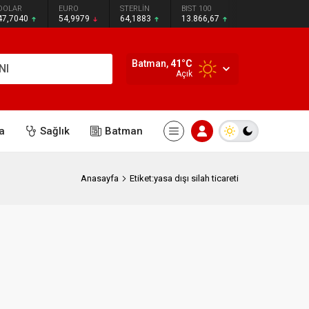
DOLAR
EURO
STERLİN
BIST 100
47,7040
54,9979
64,1883
13.866,67
Batman,
41
°C
NI
Açık
a
Sağlık
Batman
Anasayfa
Etiket:yasa dışı silah ticareti