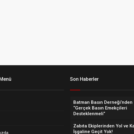
 Menü
Son Haberler
Batman Basın Derneği’nden 
“Gerçek Basın Emekçileri
Desteklenmeli”
Zabıta Ekiplerinden Yol ve K
İşgaline Geçit Yok!
ızda