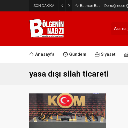
SON DAKİKA
Batman Basın Derneği’nden Ça
Anasayfa
Gündem
Siyaset
yasa dışı silah ticareti