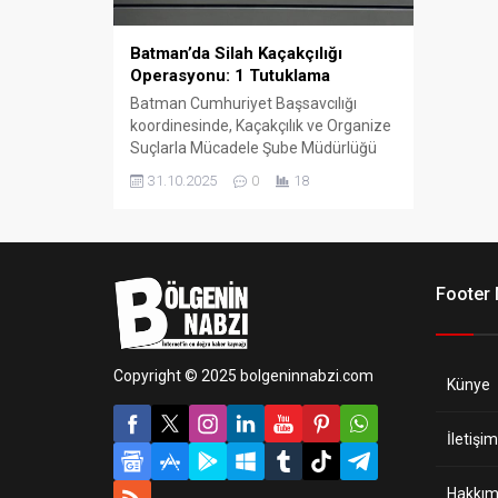
Batman’da Silah Kaçakçılığı
Operasyonu: 1 Tutuklama
Batman Cumhuriyet Başsavcılığı
koordinesinde, Kaçakçılık ve Organize
Suçlarla Mücadele Şube Müdürlüğü
ekiplerince silah kaçakçılığı ve
31.10.2025
0
18
ticaretinin önlenmesine yönelik
çalışma yürütüldü.
Footer
Copyright © 2025 bolgeninnabzi.com
Künye
İletişim
Hakkım