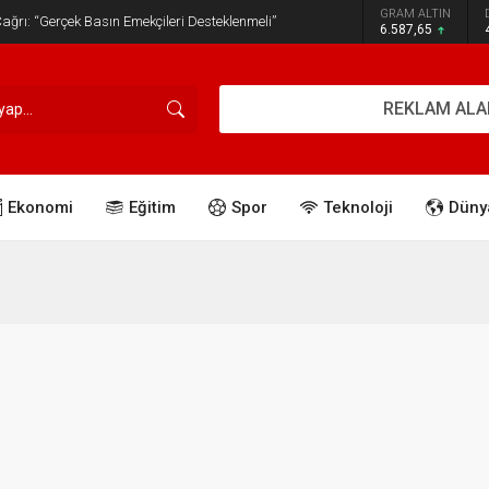
GRAM ALTIN
ğrı: “Gerçek Basın Emekçileri Desteklenmeli”
6.587,65
REKLAM ALA
Ekonomi
Eğitim
Spor
Teknoloji
Düny