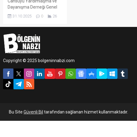
Cansuyu Yardımlaşma ve
Dayanışma Derneği Genel
Başkanı Mustafa Köylü,
31.10.2025
0
26
Gazze’de 7 Ekim’de
başlayan insani krizin
ardından derneğin yardım
çalışmalarının aralıksız
sürdüğünü açıkladı.
Copyright © 2025 bolgeninnabzi.com
Bu Site
Güvenli Bil
tarafından sağlanan hizmet kullanmaktadır.