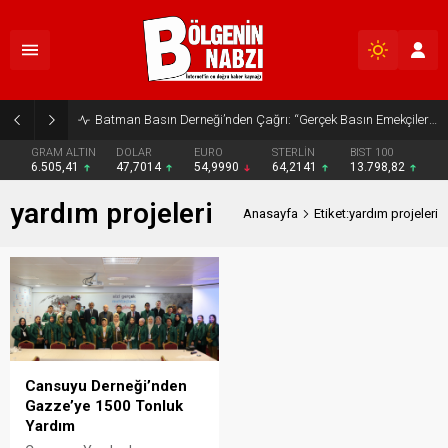
Batman Basın Derneği’nden Çağrı: “Gerçek Basın Emekçileri Desteklenmeli”
GRAM ALTIN
DOLAR
EURO
STERLİN
BIST 100
6.505,41
47,7014
54,9990
64,2141
13.798,82
yardım projeleri
Anasayfa
Etiket:yardım projeleri
Cansuyu Derneği’nden
Gazze’ye 1500 Tonluk
Yardım