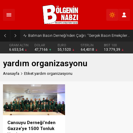
Batman Basın Derneği’nden Çağrı: “Gerçek Basın Emekçileri Desteklenmeli”
GRAM ALTIN
DOLAR
EURO
STERLİN
BIST 100
6.653,54
47,7166
55,1520
64,4018
13.779,39
yardım organizasyonu
Anasayfa
Etiket:yardım organizasyonu
Cansuyu Derneği’nden
Gazze’ye 1500 Tonluk