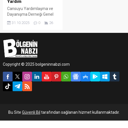
Yardım
Cansuyu Yardımlaşma ve
Dayanışma Derneği Genel
Başkanı Mustafa Köylü,
31.10.2025
0
26
Gazze’de 7 Ekim’de
başlayan insani krizin
ardından derneğin yardım
çalışmalarının aralıksız
sürdüğünü açıkladı.
Copyright © 2025 bolgeninnabzi.com
Bu Site
Güvenli Bil
tarafından sağlanan hizmet kullanmaktadır.