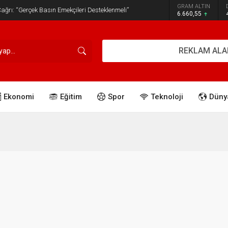
GRAM ALTIN
ğrı: “Gerçek Basın Emekçileri Desteklenmeli”
6.660,55
REKLAM ALA
Ekonomi
Eğitim
Spor
Teknoloji
Düny