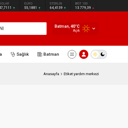
DOLAR
EURO
STERLİN
BIST 100
47,7111
55,1881
64,4139
13.779,39
Batman,
40
°C
NI
Açık
a
Sağlık
Batman
Anasayfa
Etiket:yardım merkezi