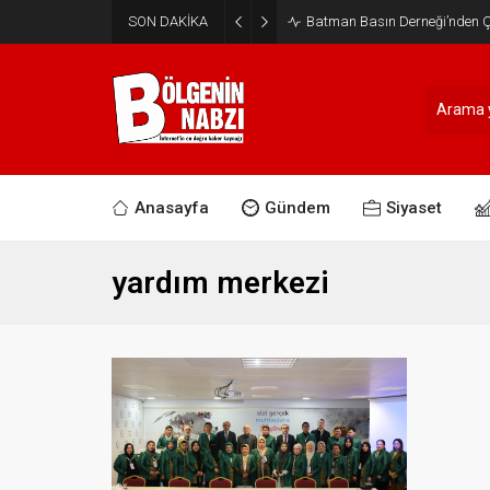
SON DAKİKA
Batman Basın Derneği’nden Ça
Anasayfa
Gündem
Siyaset
yardım merkezi