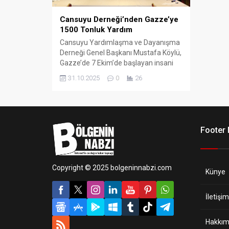
Cansuyu Derneği’nden Gazze’ye
1500 Tonluk Yardım
Cansuyu Yardımlaşma ve Dayanışma
Derneği Genel Başkanı Mustafa Köylü,
Gazze’de 7 Ekim’de başlayan insani
krizin ardından derneğin yardım
31.10.2025
0
26
çalışmalarının aralıksız sürdüğünü
açıkladı.
Footer
Copyright © 2025 bolgeninnabzi.com
Künye
İletişim
Hakkım