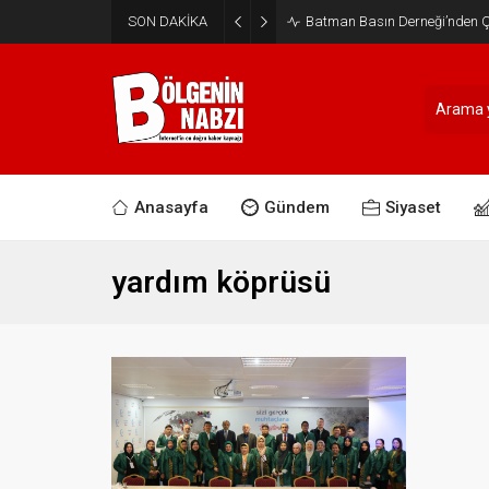
SON DAKİKA
Batman Basın Derneği’nden Ça
Anasayfa
Gündem
Siyaset
yardım köprüsü