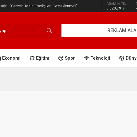
GRAM ALTIN
ğrı: “Gerçek Basın Emekçileri Desteklenmeli”
6.520,79
REKLAM ALA
Ekonomi
Eğitim
Spor
Teknoloji
Düny