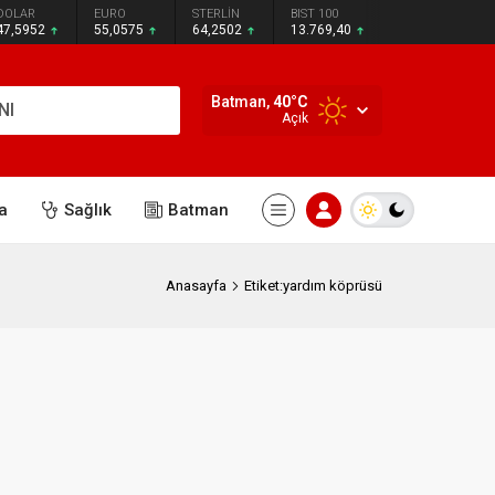
DOLAR
EURO
STERLİN
BIST 100
47,5952
55,0575
64,2502
13.769,40
Batman,
40
°C
NI
Açık
a
Sağlık
Batman
Anasayfa
Etiket:yardım köprüsü