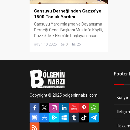
Cansuyu Derneği’nden Gazze’ye
1500 Tonluk Yardım
Cansuyu Yardımlaşma ve Dayanışma
Derneği Genel Başkanı Mustafa Köylü,
Gazze’de 7 Ekim’de başlayan insani
krizin ardından derneğin yardım
31.10.2025
0
26
çalışmalarının aralıksız sürdüğünü
açıkladı.
Footer
Copyright © 2025 bolgeninnabzi.com
Künye
İletişim
Hakkım