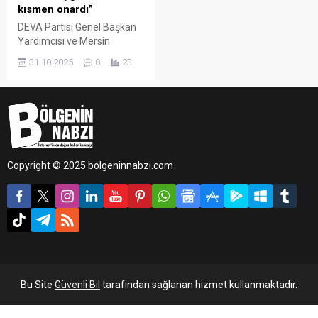
kısmen onardı”
DEVA Partisi Genel Başkan
Yardımcısı ve Mersin
Milletvekili Mehmet Emin
31.10.2025
0
23
Ekmen, Bolu Kartalkaya’da
yaşanan otel yangını
davasına ilişkin
değerlendirmede bulundu.
Ekmen, kararın önemli
olduğunu ancak hâlâ
sorumluluğu bulunan
Copyright © 2025 bolgeninnabzi.com
kişilerin yargılanması
gerektiğini vurguladı.
Bu Site
Güvenli Bil
tarafından sağlanan hizmet kullanmaktadır.