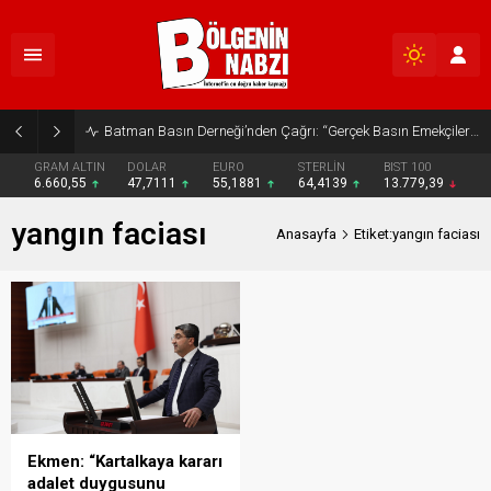
Batman Basın Derneği’nden Çağrı: “Gerçek Basın Emekçileri Desteklenmeli”
GRAM ALTIN
DOLAR
EURO
STERLİN
BIST 100
6.660,55
47,7111
55,1881
64,4139
13.779,39
yangın faciası
Anasayfa
Etiket:yangın faciası
Ekmen: “Kartalkaya kararı
adalet duygusunu