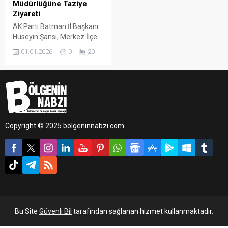
Müdürlüğüne Taziye
Ziyareti
AK Parti Batman İl Başkanı
Hüseyin Şansi, Merkez İlçe
Başkanı Fatih Doğu ve
01.01.2026
0
20
Avukat Murat Çiçek,
Yalova’da yaşanan
çatışmada şehit olan polisler
için Batman İl Emniyet
Müdürlüğü’nü ziyaret
ederek taziye dileklerini
iletti.
Copyright © 2025 bolgeninnabzi.com
Bu Site
Güvenli Bil
tarafından sağlanan hizmet kullanmaktadır.