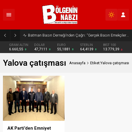
Batman Basın Derneği’nden Çağrı: “Gerçek Basın Emekçileri Desteklenmeli”
GRAM ALTIN
DOLAR
EURO
STERLİN
BIST 100
6.660,55
47,7111
55,1881
64,4139
13.779,39
Yalova çatışması
Anasayfa
Etiket:Yalova çatışması
AK Parti’den Emniyet