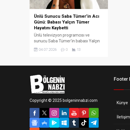
Ünlü Sunucu Saba Tümer’in Acı
Günü: Babası Yalçın Tümer
Hayatını Kaybetti
Ünlü televizyon programcısı ve
sunucu Saba Tümer'in babası Yalçın
Tümer, uzun süredir mücadele ettiği
04.07.2026
0
13
sağlık sorunlarının ardından vefat etti.
Acı haberi ilk olarak gazeteci Adem
Metan sosyal medya hesabından
duyururken, Saba Tümer de derin
üzüntüsünü paylaştığı bir mesajla dile
Footer
getirdi.
Copyright © 2025 bolgeninnabzi.com
Künye
İletişim