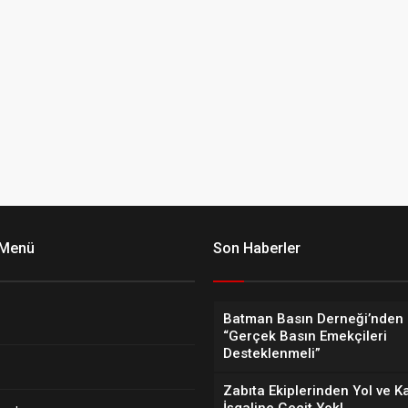
 Menü
Son Haberler
Batman Basın Derneği’nden 
“Gerçek Basın Emekçileri
Desteklenmeli”
Zabıta Ekiplerinden Yol ve K
İşgaline Geçit Yok!