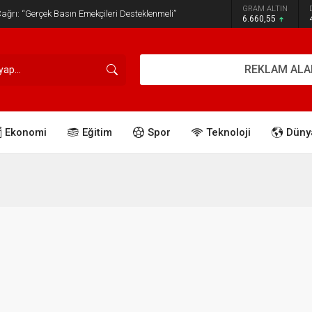
GRAM ALTIN
ğrı: “Gerçek Basın Emekçileri Desteklenmeli”
6.660,55
REKLAM ALA
Ekonomi
Eğitim
Spor
Teknoloji
Düny