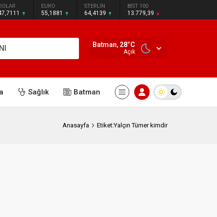
DOLAR
EURO
STERLİN
BIST 100
47,7111
55,1881
64,4139
13.779,39
Batman,
28
°C
NI
Açık
a
Sağlık
Batman
Anasayfa
Etiket:Yalçın Tümer kimdir