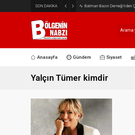
SON DAKİKA
Batman Basın Derneği’nden Ça
Anasayfa
Gündem
Siyaset
Yalçın Tümer kimdir