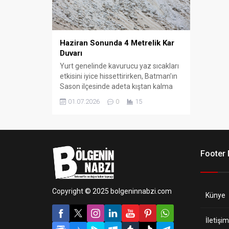
Haziran Sonunda 4 Metrelik Kar
Duvarı
Yurt genelinde kavurucu yaz sıcakları
etkisini iyice hissettirirken, Batman’ın
Sason ilçesinde adeta kıştan kalma
günler yaşanıyor. Güneydoğu Anadolu
01.07.2026
0
15
Bölgesi’nin en yüksek noktalarından
biri olan 2 bin 973 rakımlı Mereto
Dağı’nda, Haziran ayı sonuna
gelinmesine rağmen karla mücadele
çalışmaları tüm hızıyla sürüyor.
Footer
Copyright © 2025 bolgeninnabzi.com
Künye
İletişim