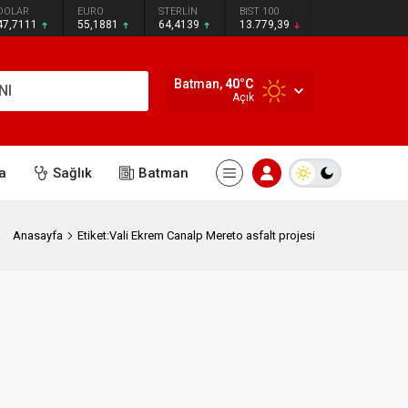
DOLAR
EURO
STERLİN
BIST 100
47,7111
55,1881
64,4139
13.779,39
Batman,
40
°C
NI
Açık
a
Sağlık
Batman
Anasayfa
Etiket:Vali Ekrem Canalp Mereto asfalt projesi