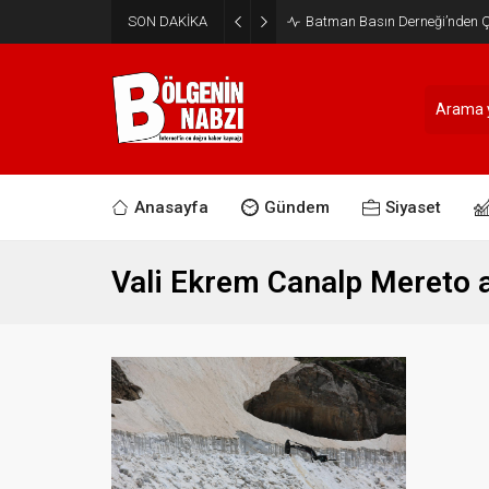
SON DAKİKA
Batman Basın Derneği’nden Ça
Anasayfa
Gündem
Siyaset
Vali Ekrem Canalp Mereto a