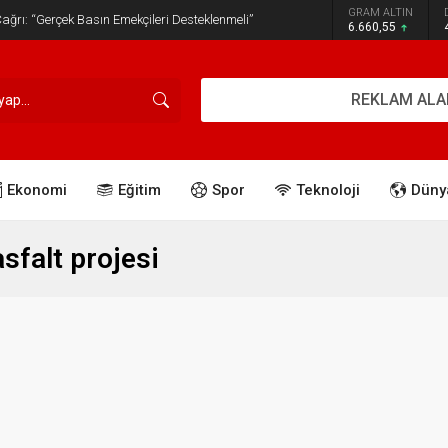
GRAM ALTIN
ğrı: “Gerçek Basın Emekçileri Desteklenmeli”
6.660,55
REKLAM ALA
Ekonomi
Eğitim
Spor
Teknoloji
Düny
sfalt projesi