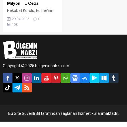
Milyon TL Ceza
Rekabet Kurulu, Edirne’nin
Keşan ilçesinde faaliyet
29.04.2025
0
gösteren üç hazır beton
108
şirketine, fiyat belirleme ve
müşteri paylaşımı yoluyla
rekabeti ihlal ettikleri
gerekçesiyle toplamda 10,2
milyon TL ceza uyguladı.
Copyright © 2025 bolgeninnabzi.com
Bu Site
Güvenli Bil
tarafından sağlanan hizmet kullanmaktadır.