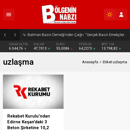
Batman Basın Derneği’nden Çağrı: “Gerçek Basın Emekçileri Desteklenmeli”
GRAM ALTIN
DOLAR
EURO
STERLİN
BIST 100
6.544,76
47,7013
55,0086
64,2273
13.798,82
uzlaşma
Anasayfa
Etiket:uzlaşma
Rekabet Kurulu’ndan
Edirne Keşan’daki 3
Beton Şirketine 10,2