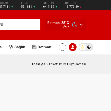
DOLAR
EURO
STERLİN
BIST 100
47,7111
55,1881
64,4139
13.779,39
Batman,
28
°C
NI
Açık
a
Sağlık
Batman
Anasayfa
Etiket:UYUMA uygulaması