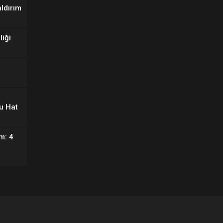
aldırım
liği
u Hat
m: 4