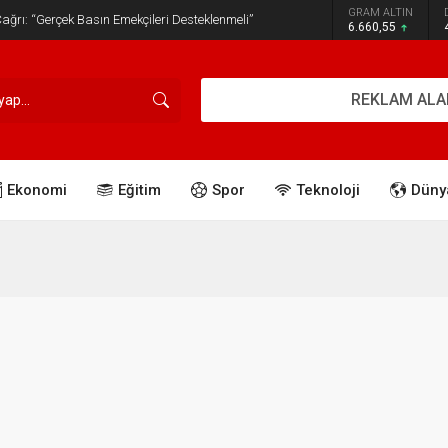
GRAM ALTIN
ğrı: “Gerçek Basın Emekçileri Desteklenmeli”
6.660,55
REKLAM ALA
Ekonomi
Eğitim
Spor
Teknoloji
Düny