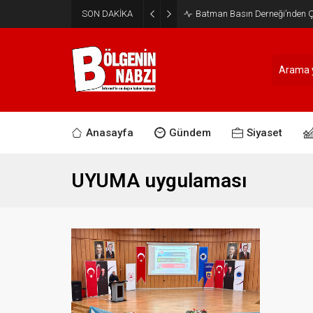
SON DAKİKA
Batman Basın Derneği’nden Ça
Anasayfa
Gündem
Siyaset
UYUMA uygulaması