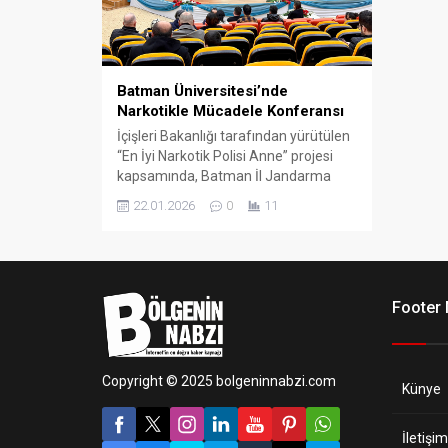
Batman Üniversitesi’nde
Narkotikle Mücadele Konferansı
İçişleri Bakanlığı tarafından yürütülen
“En İyi Narkotik Polisi Anne” projesi
kapsamında, Batman İl Jandarma
Komutanlığı Narkotik Suçlarla
22.01.2026
0
11
Mücadele Müdürlüğü yetkililerince
Batman Üniversitesi’nde konferans
düzenlendi.
Footer
Copyright © 2025 bolgeninnabzi.com
Künye
İletişim