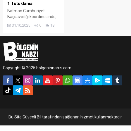
1 Tutuklama
Batman Cumhuriyet
Başsavcılığı koordinesinde,
Kaçakçılık ve Organize
31.10.2025
0
18
Suçlarla Mücadele Şube
Müdürlüğü ekiplerince silah
kaçakçılığı ve ticaretinin
önlenmesine yönelik
çalışma yürütüldü.
Copyright © 2025 bolgeninnabzi.com
Bu Site
Güvenli Bil
tarafından sağlanan hizmet kullanmaktadır.