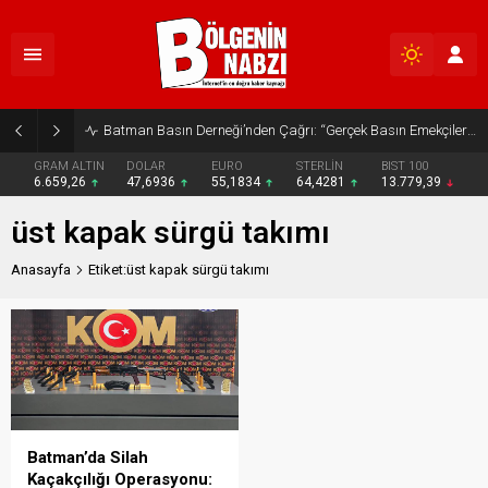
Batman Basın Derneği’nden Çağrı: “Gerçek Basın Emekçileri Desteklenmeli”
GRAM ALTIN
DOLAR
EURO
STERLİN
BIST 100
6.659,26
47,6936
55,1834
64,4281
13.779,39
üst kapak sürgü takımı
Anasayfa
Etiket:üst kapak sürgü takımı
Batman’da Silah
Kaçakçılığı Operasyonu: