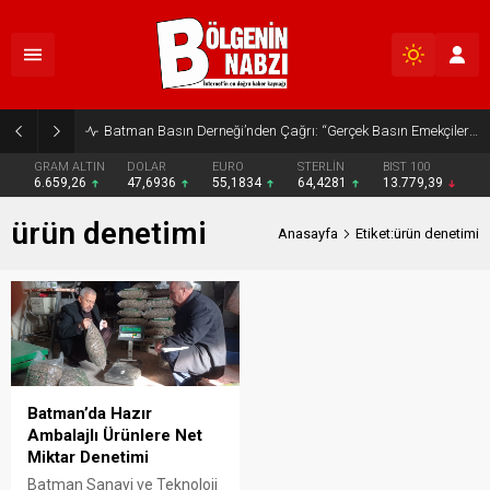
Batman Basın Derneği’nden Çağrı: “Gerçek Basın Emekçileri Desteklenmeli”
GRAM ALTIN
DOLAR
EURO
STERLİN
BIST 100
6.659,26
47,6936
55,1834
64,4281
13.779,39
ürün denetimi
Anasayfa
Etiket:ürün denetimi
Batman’da Hazır
Ambalajlı Ürünlere Net
Miktar Denetimi
Batman Sanayi ve Teknoloji