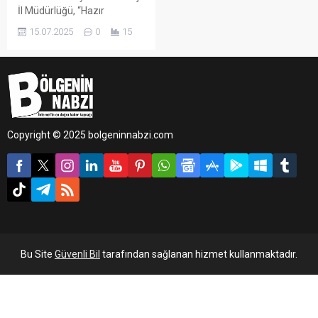
İl Müdürlüğü, “Hazır
Ambalajlı Mamullerin Ağırlık
15.07.2025
0
15
ve Hacim Esasına Göre Net
Miktar Tespitine Dair
Yönetmelik” kapsamında
kent genelinde denetim
gerçekleştirdi.
Copyright © 2025 bolgeninnabzi.com
Bu Site
Güvenli Bil
tarafından sağlanan hizmet kullanmaktadır.