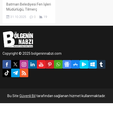
Batman Belediyesi Fen İşleri
Müdürlüğü, Tilmerç
Mahallesi sınırları içinde
31.10.2025
0
19
bulunan Yeni Kent
Mezarlığına ulaşımı
kolaylaştırmak amacıyla
Marangozlar Sitesi civarında
yeni yol açma çalışmalarını
sürdürüyor.
Copyright © 2025 bolgeninnabzi.com
Bu Site
Güvenli Bil
tarafından sağlanan hizmet kullanmaktadır.