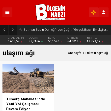
Batman Basın Derneği’nden Çağrı: “Gerçek Basın Emekçileri Desteklenmeli”
GRAM ALTIN
DOLAR
EURO
STERLİN
BIST 100
6.653,54
47,7166
55,1520
64,4018
13.779,39
ulaşım ağı
Anasayfa
Etiket:ulaşım ağı
Tilmerç Mahallesi’nde
Yeni Yol Çalışması
Devam Ediyor