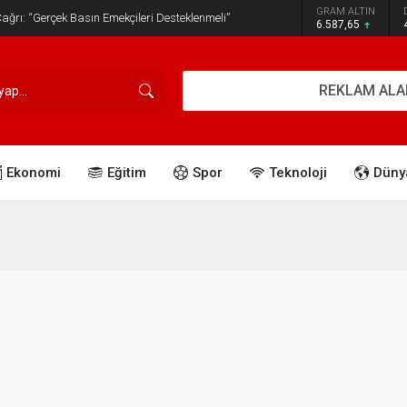
GRAM ALTIN
ğrı: “Gerçek Basın Emekçileri Desteklenmeli”
6.587,65
REKLAM ALA
Ekonomi
Eğitim
Spor
Teknoloji
Düny