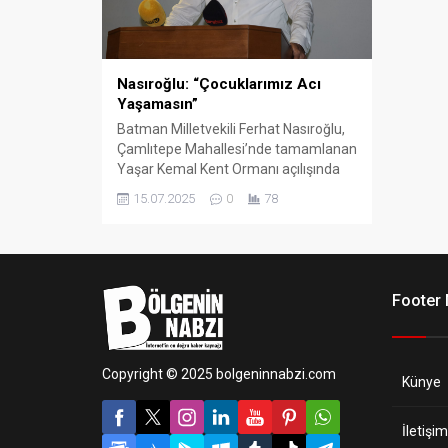
Nasıroğlu: “Çocuklarımız Acı
Yaşamasın”
Batman Milletvekili Ferhat Nasıroğlu,
Çamlıtepe Mahallesi’nde tamamlanan
Yaşar Kemal Kent Ormanı açılışında
önemli mesajlar verdi.
15.07.2025
0
78
Footer
Copyright © 2025 bolgeninnabzi.com
Künye
İletişim