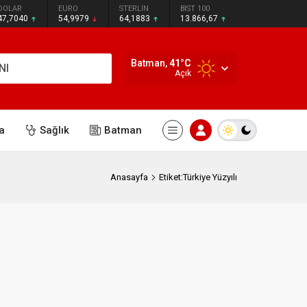
DOLAR
EURO
STERLİN
BIST 100
47,7040
54,9979
64,1883
13.866,67
Batman,
41
°C
NI
Açık
a
Sağlık
Batman
Anasayfa
Etiket:Türkiye Yüzyılı