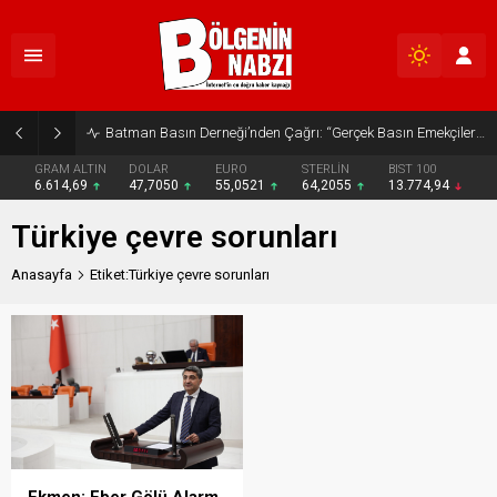
Batman Basın Derneği’nden Çağrı: “Gerçek Basın Emekçileri Desteklenmeli”
GRAM ALTIN
DOLAR
EURO
STERLİN
BIST 100
6.614,69
47,7050
55,0521
64,2055
13.774,94
Türkiye çevre sorunları
Anasayfa
Etiket:Türkiye çevre sorunları