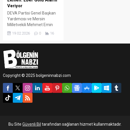
Ekmen: Eber Gölü Alarm
Veriyor
DEVA Partisi Genel Başkan
Yardımcısı ve Mersin
Milletvekili Mehmet Emin
Ekmen, Türkiye Büyük Millet
19.02.2026
0
16
Meclisi Genel Kurulu’nda
yaptığı konuşmada Eber
Gölü’nde yaşanan çevresel
sorunları gündeme taşıdı.
Copyright © 2025 bolgeninnabzi.com
Bu Site
Güvenli Bil
tarafından sağlanan hizmet kullanmaktadır.