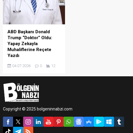
ABD Başkanı Donald
Trump “Doktor” Oldu:
Yapay Zekayla
Muhaliflerine Reçete
Yazdı
ABD'de Demokratlar ve
04.07.2026
0
12
Cumhuriyetçiler arasındaki
siyasi gerilim tırmanırken,
eleştirilerin odağındaki ABD
Başkanı Donald Trump,
sosyal medyada sıra dışı bir
paylaşıma imza attı.
Copyright © 2025 bolgeninnabzi.com