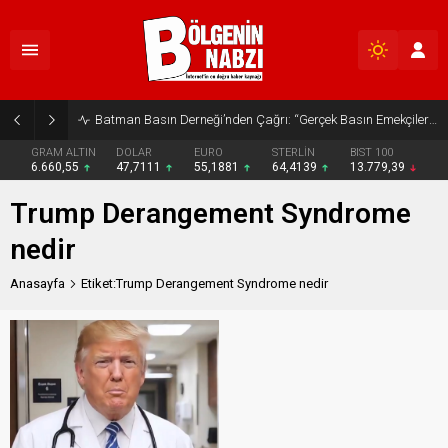
Batman Basın Derneği’nden Çağrı: “Gerçek Basın Emekçileri Desteklenmeli”
GRAM ALTIN
DOLAR
EURO
STERLİN
BIST 100
6.660,55
47,7111
55,1881
64,4139
13.779,39
Trump Derangement Syndrome
nedir
Anasayfa
Etiket:Trump Derangement Syndrome nedir