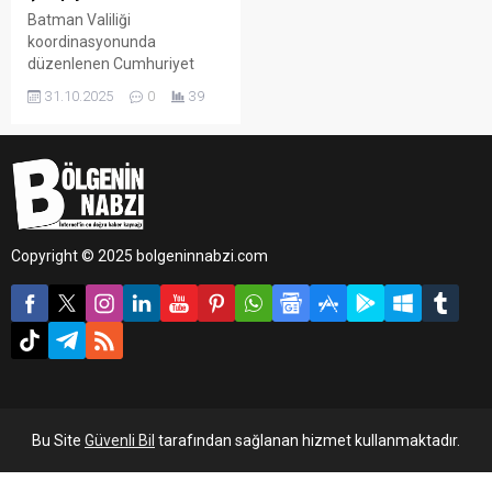
Batman Valiliği
koordinasyonunda
düzenlenen Cumhuriyet
Kupası Turnuvası, 29 Ekim
31.10.2025
0
39
Cumhuriyet Bayramı
kapsamında
gerçekleştirilerek kurumlar
arası iletişimi güçlendirmek
ve sporda şiddete dikkat
çekmek amacıyla hayata
geçirildi.
Copyright © 2025 bolgeninnabzi.com
Bu Site
Güvenli Bil
tarafından sağlanan hizmet kullanmaktadır.