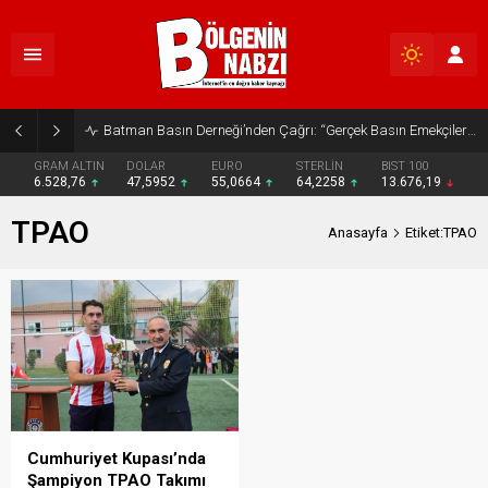
Batman Basın Derneği’nden Çağrı: “Gerçek Basın Emekçileri Desteklenmeli”
GRAM ALTIN
DOLAR
EURO
STERLİN
BIST 100
6.528,76
47,5952
55,0664
64,2258
13.676,19
TPAO
Anasayfa
Etiket:TPAO
Cumhuriyet Kupası’nda
Şampiyon TPAO Takımı