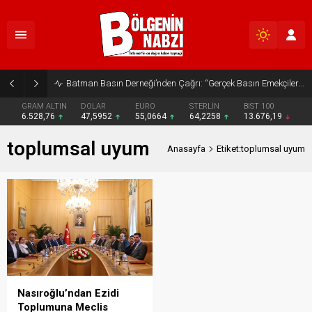
Batman Basın Derneği’nden Çağrı: “Gerçek Basın Emekçileri Desteklenmeli”
GRAM ALTIN
DOLAR
EURO
STERLİN
BIST 100
6.528,76
47,5952
55,0664
64,2258
13.676,19
toplumsal uyum
Anasayfa
Etiket:toplumsal uyum
Nasıroğlu’ndan Ezidi
Toplumuna Meclis