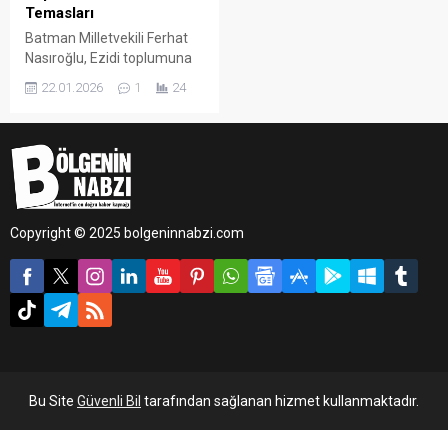
Temasları
Batman Milletvekili Ferhat
Nasıroğlu, Ezidi toplumuna
yönelik yürütülmesi
22.01.2026
1
24
planlanan çalışmalara
öncülük ederek Avrupa’dan
gelen Ezidi vatandaşlarla
birlikte Türkiye Büyük Millet
Meclisi’nde bir dizi görüşme
gerçekleştirdi.
Copyright © 2025 bolgeninnabzi.com
Bu Site
Güvenli Bil
tarafından sağlanan hizmet kullanmaktadır.