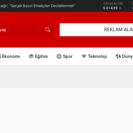
GRAM ALTIN
ğrı: “Gerçek Basın Emekçileri Desteklenmeli”
6.614,69
REKLAM ALA
Ekonomi
Eğitim
Spor
Teknoloji
Düny