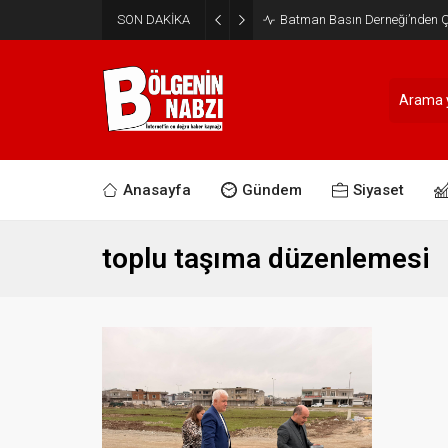
SON DAKİKA
Batman Basın Derneği’nden Ça
Anasayfa
Gündem
Siyaset
toplu taşıma düzenlemesi