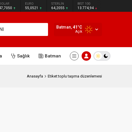
DOLAR
EURO
STERLİN
BIST 100
47,7050
55,0521
64,2055
13.774,94
Batman,
41
°C
NI
Açık
a
Sağlık
Batman
Anasayfa
Etiket:toplu taşıma düzenlemesi