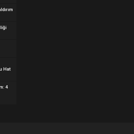
aldırım
liği
u Hat
m: 4