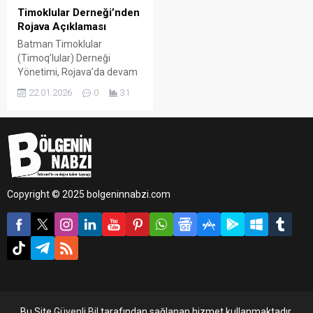
Timoklular Derneği’nden
Rojava Açıklaması
Batman Timoklular
(Timoq’lular) Derneği
Yönetimi, Rojava’da devam
eden saldırılara ilişkin yazılı
22.01.2026
0
31
bir açıklama yaparak
yaşananların yalnızca belirli
bir bölgeyi değil, insanlığın
ortak vicdanını hedef aldığını
vurguladı.
Copyright © 2025 bolgeninnabzi.com
Bu Site
Güvenli Bil
tarafından sağlanan hizmet kullanmaktadır.