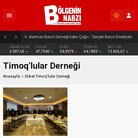
Batman Basın Derneği’nden Çağrı: “Gerçek Basın Emekçileri Desteklenmeli”
GRAM ALTIN
DOLAR
EURO
STERLİN
BIST 100
6.587,65
47,7040
54,9979
64,1883
13.866,67
Timoq’lular Derneği
Anasayfa
Etiket:Timoq’lular Derneği