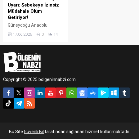
Uyarı: Şebekeye İzinsiz
Müdahale Ölüm
Getiriyor!
Güneydoğu Anadolu
Bölgesi’ndeki 6 ilde enerji
17.06.2026
0
14
dağıtım hizmeti veren Dicle
Elektrik, son bir haftada
Şanlıurfa’da yaşanan ve 2
kişinin ölümü, 1 kişinin
yaralanmasıyla sonuçlanan
elektrik çarpması vakalarının
ardından vatandaşlara çok
Copyright © 2025 bolgeninnabzi.com
kritik bir uyarıda bulundu.
Bu Site
Güvenli Bil
tarafından sağlanan hizmet kullanmaktadır.