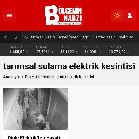
Batman Basın Derneği’nden Çağrı: “Gerçek Basın Emekçileri Desteklenmeli”
GRAM ALTIN
DOLAR
EURO
STERLİN
BIST 100
6.655,83
47,6961
55,1622
64,3981
13.779,39
tarımsal sulama elektrik kesintisi
Anasayfa
Etiket:tarımsal sulama elektrik kesintisi
Dicle Elektrik’ten Hayati