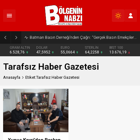
Batman Basın Derneği’nden Çağrı: “Gerçek Basın Emekçileri Desteklenmeli”
GRAM ALTIN
DOLAR
EURO
STERLİN
BIST 100
6.528,76
47,5952
55,0664
64,2258
13.676,19
Tarafsız Haber Gazetesi
Anasayfa
Etiket:Tarafsız Haber Gazetesi