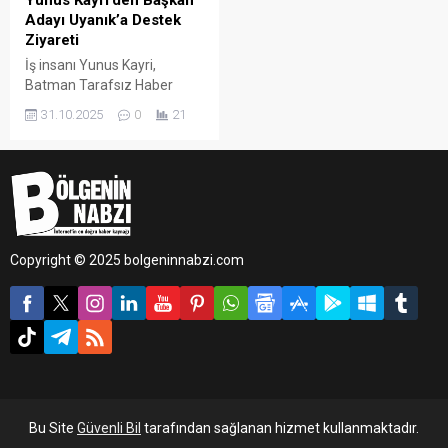
Yunus Kayri’den Başkan
Adayı Uyanık’a Destek
Ziyareti
İş insanı Yunus Kayri,
Batman Tarafsız Haber
Gazetesi’ni ziyaret ederek
31.10.2025
0
21
gazetenin İmtiyaz Sahibi ve
Batman Esnaf ve
Sanatkârlar Odası Başkan
Adayı Cebrail Uyanık ile bir
araya geldi.
Copyright © 2025 bolgeninnabzi.com
Bu Site
Güvenli Bil
tarafından sağlanan hizmet kullanmaktadır.