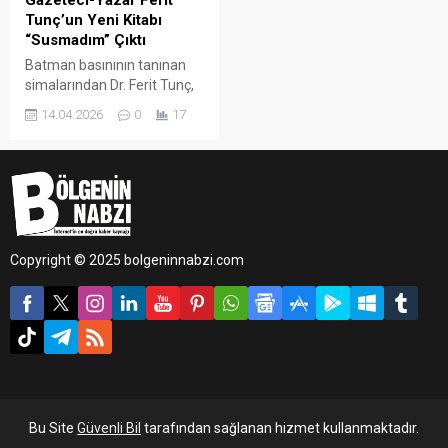
Gazeteci-Yazar Ferit
Tunç’un Yeni Kitabı
“Susmadım” Çıktı
Batman basınının tanınan
simalarından Dr. Ferit Tunç,
ikinci eseri "Susmadım" ile
14.04.2026
0
17
okurlarının karşısına çıktı.
Hayatın içinden süzülen
tecrübeleri toplumsal bir
perspektifle ele alan kitap,
kısa sürede büyük ilgi gördü.
Copyright © 2025 bolgeninnabzi.com
Bu Site
Güvenli Bil
tarafından sağlanan hizmet kullanmaktadır.