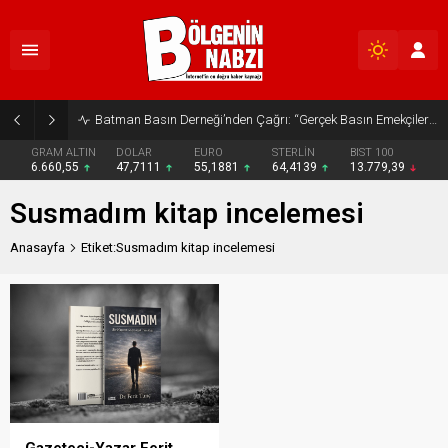
Batman Basın Derneği’nden Çağrı: “Gerçek Basın Emekçileri Desteklenmeli”
GRAM ALTIN
DOLAR
EURO
STERLİN
BIST 100
6.660,55
47,7111
55,1881
64,4139
13.779,39
Susmadım kitap incelemesi
Anasayfa
Etiket:Susmadım kitap incelemesi