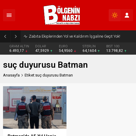
Zabıta Ekiplerinden Yol ve Kaldırım İşgaline Geçit Yok!
GRAM ALTIN
DOLAR
EURO
STERLİN
BIST 100
6.493,17
47,5929
54,9560
64,1604
13.798,82
suç duyurusu Batman
Anasayfa
Etiket:suç duyurusu Batman