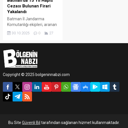
Batman’da 15 Yıl Hapis
Cezası Bulunan Firari
Yakalandı
Batman İl Jandarma
Komutanlığı ekipleri, aranan
şahıslara yönelik yürüttüğü
30.10.2025
0
27
çalışmalar kapsamında
önemli bir operasyon
gerçekleştirdi.
Copyright © 2025 bolgeninnabzi.com
Bu Site
Güvenli Bil
tarafından sağlanan hizmet kullanmaktadır.