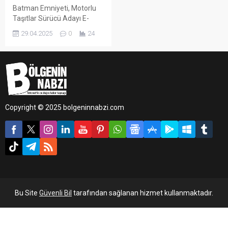
Batman Emniyeti, Motorlu
Taşıtlar Sürücü Adayı E-
Sınavı'nda kopya düzeneği
29.04.2025
0
24
kurduğu tespit edilen şahsı
yakaladı. 10 bin TL
karşılığında başarı vaadiyle
hareket eden şüpheli
tutuklandı.
Copyright © 2025 bolgeninnabzi.com
Bu Site
Güvenli Bil
tarafından sağlanan hizmet kullanmaktadır.