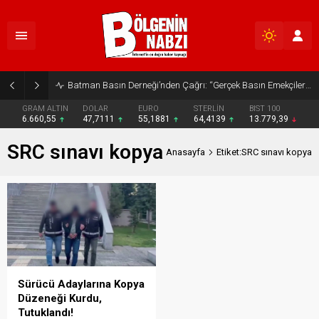
Batman Basın Derneği’nden Çağrı: “Gerçek Basın Emekçileri Desteklenmeli”
GRAM ALTIN
DOLAR
EURO
STERLİN
BIST 100
6.660,55
47,7111
55,1881
64,4139
13.779,39
SRC sınavı kopya
Anasayfa
Etiket:SRC sınavı kopya
Sürücü Adaylarına Kopya
Düzeneği Kurdu,
Tutuklandı!