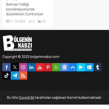
Batman Valiliği
koordinasyonunda
düzenlenen Cumhuriyet
Kupası Turnuvası, 29 Ekim
31.10.2025
0
39
Cumhuriyet Bayramı
kapsamında
gerçekleştirilerek kurumlar
arası iletişimi güçlendirmek
ve sporda şiddete dikkat
çekmek amacıyla hayata
geçirildi.
Copyright © 2025 bolgeninnabzi.com
Bu Site
Güvenli Bil
tarafından sağlanan hizmet kullanmaktadır.