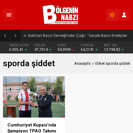
Batman Basın Derneği’nden Çağrı: “Gerçek Basın Emekçileri Desteklenmeli”
GRAM ALTIN
DOLAR
EURO
STERLİN
BIST 100
6.505,41
47,7014
54,9990
64,2141
13.798,82
sporda şiddet
Anasayfa
Etiket:sporda şiddet
Cumhuriyet Kupası’nda
Şampiyon TPAO Takımı