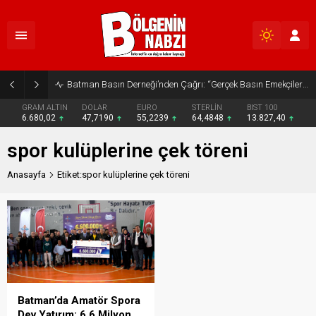
Batman Basın Derneği’nden Çağrı: “Gerçek Basın Emekçileri Desteklenmeli”
GRAM ALTIN
DOLAR
EURO
STERLİN
BIST 100
6.680,02
47,7190
55,2239
64,4848
13.827,40
spor kulüplerine çek töreni
Anasayfa
Etiket:spor kulüplerine çek töreni
Batman’da Amatör Spora
Dev Yatırım: 6,6 Milyon