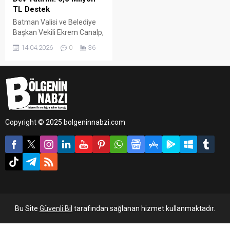
TL Destek
Batman Valisi ve Belediye
Başkan Vekili Ekrem Canalp,
kentin spor altyapısını
14.04.2026
0
36
güçlendirmek amacıyla
düzenlenen törende, 64
amatör spor kulübüne
toplam 6 milyon 600 bin
TL’lik nakdi destek
sağlandığını açıkladı.
Copyright © 2025 bolgeninnabzi.com
Bu Site
Güvenli Bil
tarafından sağlanan hizmet kullanmaktadır.