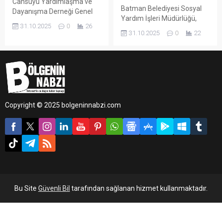
Cansuyu Yardımlaşma ve
Batman Belediyesi Sosyal
Dayanışma Derneği Genel
Yardım İşleri Müdürlüğü,
Başkanı Mustafa Köylü,
31.10.2025
0
26
belediyeye ait tesislerde
Gazze’de 7 Ekim’de
31.10.2025
0
22
kendi imkânlarıyla günlük 40
başlayan insani krizin
bin 400 ekmek üretimi
ardından derneğin yardım
gerçekleştiriyor.
çalışmalarının aralıksız
sürdüğünü açıkladı.
Copyright © 2025 bolgeninnabzi.com
Bu Site
Güvenli Bil
tarafından sağlanan hizmet kullanmaktadır.