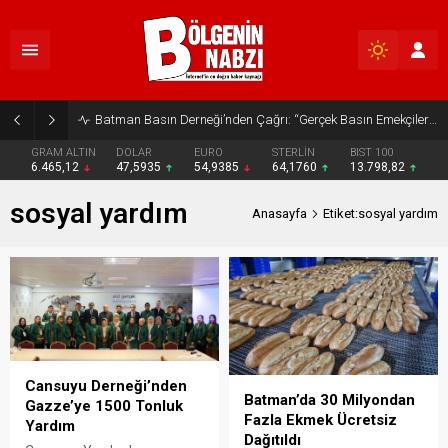
Batman Basın Derneği’nden Çağrı: “Gerçek Basın Emekçileri Desteklenmeli”
GRAM ALTIN
DOLAR
EURO
STERLİN
BIST 100
6.465,12
47,5935
54,9385
64,1760
13.798,82
sosyal yardım
Anasayfa
Etiket:sosyal yardım
Cansuyu Derneği’nden
Batman’da 30 Milyondan
Gazze’ye 1500 Tonluk
Fazla Ekmek Ücretsiz
Yardım
Dağıtıldı