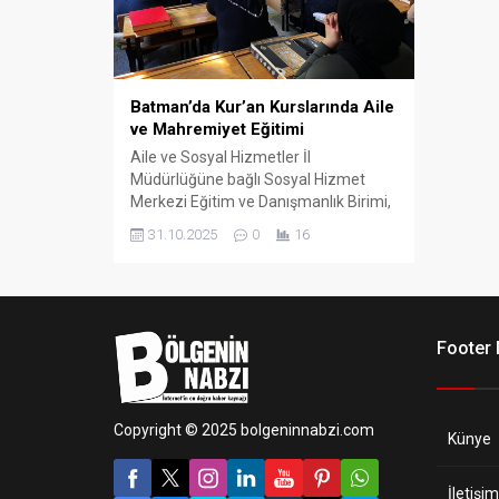
Batman’da Kur’an Kurslarında Aile
ve Mahremiyet Eğitimi
Aile ve Sosyal Hizmetler İl
Müdürlüğüne bağlı Sosyal Hizmet
Merkezi Eğitim ve Danışmanlık Birimi,
Kur’an kurslarında aile bağlarını
31.10.2025
0
16
güçlendirmek ve çocuklarda bilinç
oluşturmak amacıyla önemli bir eğitim
programı gerçekleştirdi.
Footer
Copyright © 2025 bolgeninnabzi.com
Künye
İletişim