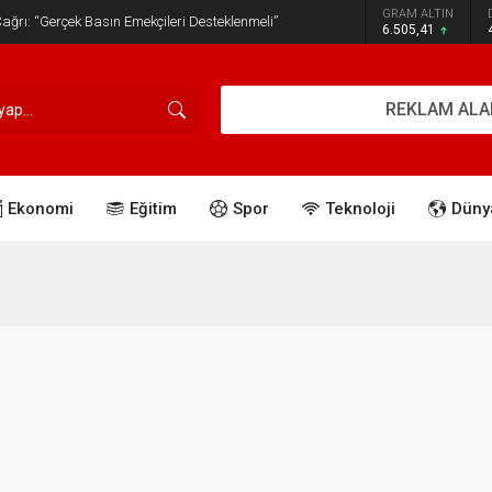
GRAM ALTIN
ğrı: “Gerçek Basın Emekçileri Desteklenmeli”
6.505,41
REKLAM ALA
Ekonomi
Eğitim
Spor
Teknoloji
Düny