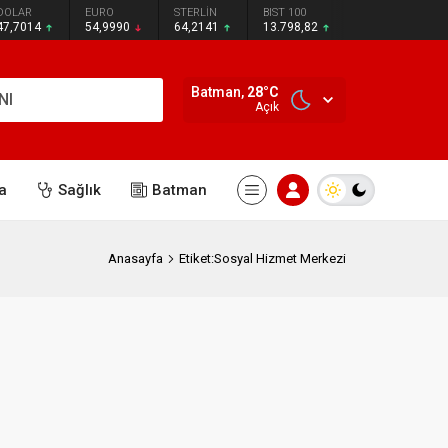
DOLAR
EURO
STERLİN
BIST 100
47,7014
54,9990
64,2141
13.798,82
Batman,
28
°C
NI
Açık
a
Sağlık
Batman
Anasayfa
Etiket:Sosyal Hizmet Merkezi