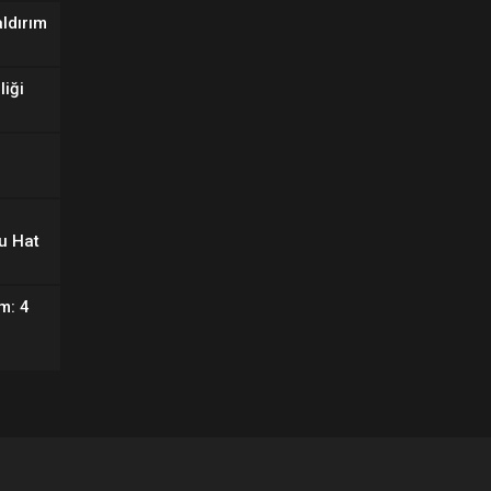
aldırım
liği
u Hat
m: 4