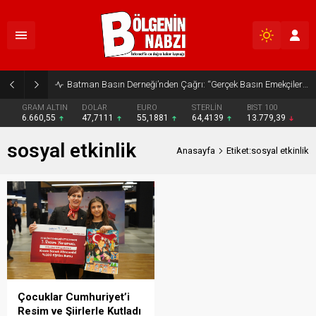
Batman Basın Derneği’nden Çağrı: “Gerçek Basın Emekçileri Desteklenmeli”
GRAM ALTIN
DOLAR
EURO
STERLİN
BIST 100
6.660,55
47,7111
55,1881
64,4139
13.779,39
sosyal etkinlik
Anasayfa
Etiket:sosyal etkinlik
Çocuklar Cumhuriyet’i
Resim ve Şiirlerle Kutladı