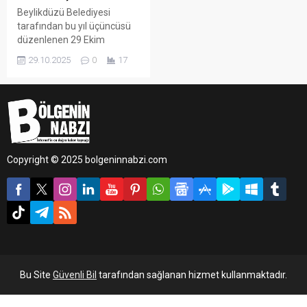
Beylikdüzü Belediyesi
tarafından bu yıl üçüncüsü
düzenlenen 29 Ekim
Cumhuriyet Bayramı Resim
29.10.2025
0
17
ve Şiir Yarışması’nda
dereceye giren öğrenciler
ödüllerini aldı.
Copyright © 2025 bolgeninnabzi.com
Bu Site
Güvenli Bil
tarafından sağlanan hizmet kullanmaktadır.