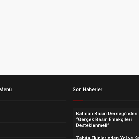
 Menü
Son Haberler
Batman Basın Derneği’nden 
“Gerçek Basın Emekçileri
Desteklenmeli”
Zabıta Ekiplerinden Yol ve K