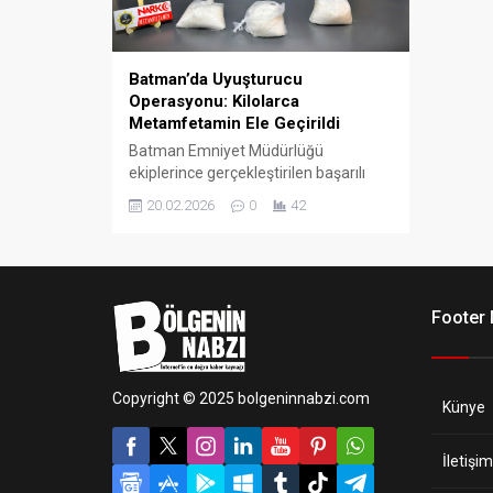
Batman’da Uyuşturucu
Operasyonu: Kilolarca
Metamfetamin Ele Geçirildi
Batman Emniyet Müdürlüğü
ekiplerince gerçekleştirilen başarılı
operasyonda, kente sokulmak istenen
20.02.2026
0
42
3 kilo 220 gram metamfetamin
maddesi ele geçirildi. Olayla ilgili
gözaltına alınan bir kişi tutuklandı.
Footer
Copyright © 2025 bolgeninnabzi.com
Künye
İletişim