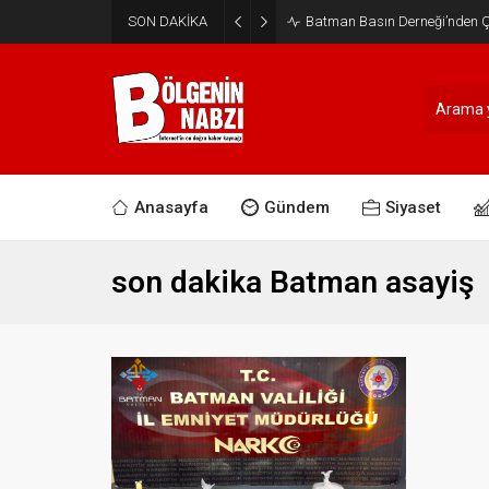
SON DAKİKA
Batman Basın Derneği’nden Ça
Anasayfa
Gündem
Siyaset
son dakika Batman asayiş