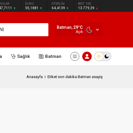
DOLAR
EURO
STERLİN
BIST 100
47,7111
55,1881
64,4139
13.779,39
Batman,
29
°C
NI
Açık
a
Sağlık
Batman
Anasayfa
Etiket:son dakika Batman asayiş