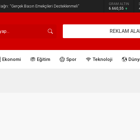
GRAM ALTIN
ğrı: “Gerçek Basın Emekçileri Desteklenmeli”
6.660,55
REKLAM ALA
Ekonomi
Eğitim
Spor
Teknoloji
Düny