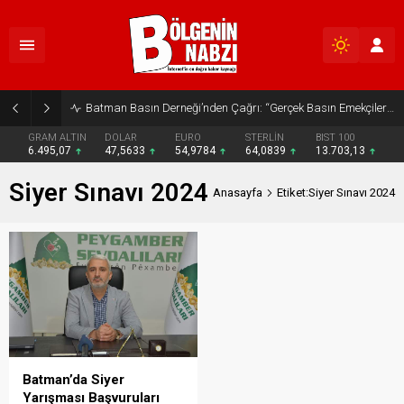
Batman Basın Derneği’nden Çağrı: “Gerçek Basın Emekçileri Desteklenmeli”
GRAM ALTIN
DOLAR
EURO
STERLİN
BIST 100
6.495,07
47,5633
54,9784
64,0839
13.703,13
Siyer Sınavı 2024
Anasayfa
Etiket:Siyer Sınavı 2024
Batman’da Siyer
Yarışması Başvuruları