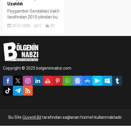
Uzatıldı
Peygamber Sevdalıları Vakfı
tarafından 2010 yılından bu
yana düzenlenen ve
22.01.2026
0
33
geleneksel hâle gelen Siyer
Yarışması’nın bu yıl 16’ncısı
gerçekleştirilecek.
“Kaybedeni olmayan”
yarışma için Batman
genelinde yoğun ilgi olduğu
bildirildi.
Copyright © 2025 bolgeninnabzi.com
Bu Site
Güvenli Bil
tarafından sağlanan hizmet kullanmaktadır.