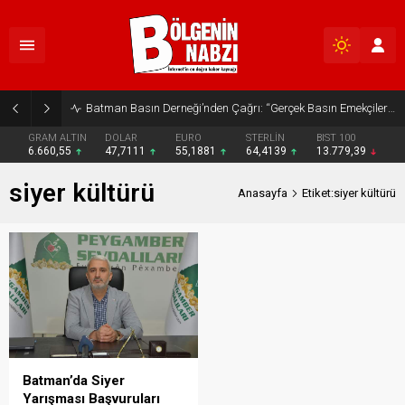
Batman Basın Derneği’nden Çağrı: “Gerçek Basın Emekçileri Desteklenmeli”
GRAM ALTIN
DOLAR
EURO
STERLİN
BIST 100
6.660,55
47,7111
55,1881
64,4139
13.779,39
siyer kültürü
Anasayfa
Etiket:siyer kültürü
Batman’da Siyer
Yarışması Başvuruları