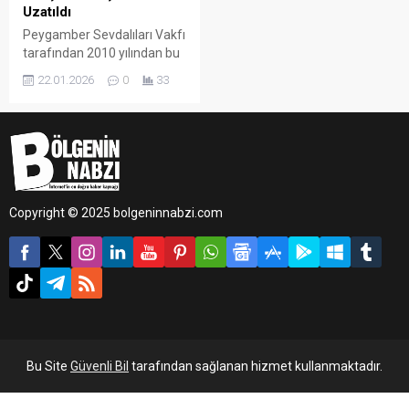
Uzatıldı
Peygamber Sevdalıları Vakfı
tarafından 2010 yılından bu
yana düzenlenen ve
22.01.2026
0
33
geleneksel hâle gelen Siyer
Yarışması’nın bu yıl 16’ncısı
gerçekleştirilecek.
“Kaybedeni olmayan”
yarışma için Batman
genelinde yoğun ilgi olduğu
bildirildi.
Copyright © 2025 bolgeninnabzi.com
Bu Site
Güvenli Bil
tarafından sağlanan hizmet kullanmaktadır.