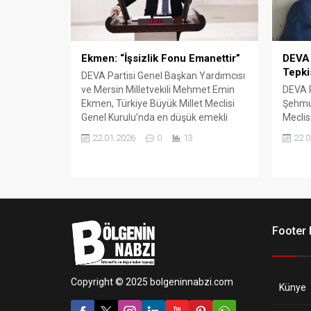
DEVA 
Ekmen: “İşsizlik Fonu Emanettir”
Tepki
DEVA Partisi Genel Başkan Yardımcısı
DEVA P
ve Mersin Milletvekili Mehmet Emin
Şehmus
Ekmen, Türkiye Büyük Millet Meclisi
Meclis
Genel Kurulu’nda en düşük emekli
yöneli
aylığının artırılmasına ilişkin kanun
22.0
22.01.2026
0
13
göster
teklifi görüşmelerinde söz aldı.
19–20
belirl
milyon
uğrattı
Footer
Copyright © 2025 bolgeninnabzi.com
Künye