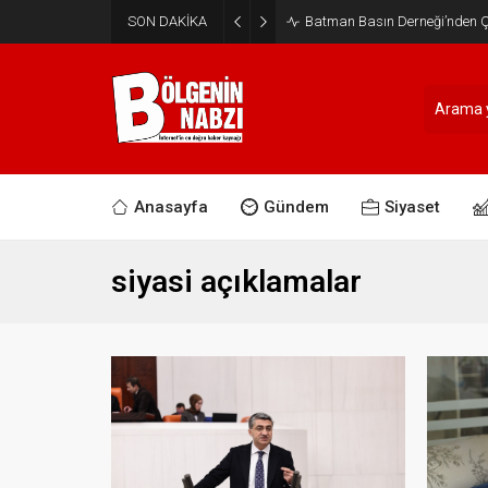
SON DAKİKA
Batman Basın Derneği’nden Ça
Anasayfa
Gündem
Siyaset
siyasi açıklamalar