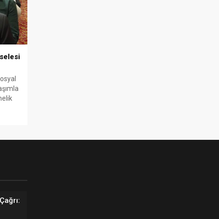
selesi
sosyal
aşımla
nelik
lerde
Çağrı: