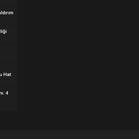
aldırım
liği
u Hat
m: 4