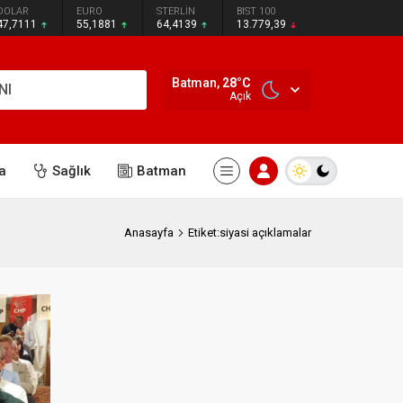
DOLAR
EURO
STERLİN
BIST 100
47,7111
55,1881
64,4139
13.779,39
Batman,
28
°C
NI
Açık
a
Sağlık
Batman
Anasayfa
Etiket:siyasi açıklamalar