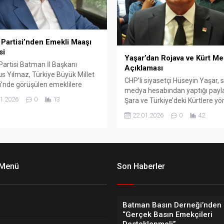
Partisi’nden Emekli Maaşı
si
Yaşar’dan Rojava ve Kürt Me
artisi Batman İl Başkanı
Açıklaması
 Yılmaz, Türkiye Büyük Millet
CHP’li siyasetçi Hüseyin Yaşar, 
i’nde görüşülen emeklilere
medya hesabından yaptığı payl
k maaş düzenlemesine tepki
1.2026
0
13
Şara ve Türkiye’deki Kürtlere yö
di. Yılmaz, emekli maaşlarının
tutumlara ilişkin değerlendirme
 bin TL bandında
22.01.2026
0
42
bulundu.
enmesinin, yıllarca çalışmış
larca emekliyi hayal kırıklığına
ğını söyledi.
 Menü
Son Haberler
Batman Basın Derneği’nden 
“Gerçek Basın Emekçileri