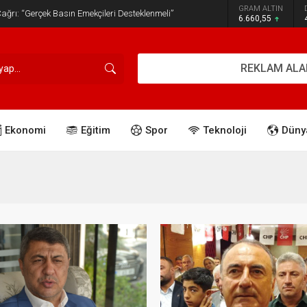
GRAM ALTIN
ğrı: “Gerçek Basın Emekçileri Desteklenmeli”
6.660,55
REKLAM ALA
Ekonomi
Eğitim
Spor
Teknoloji
Düny