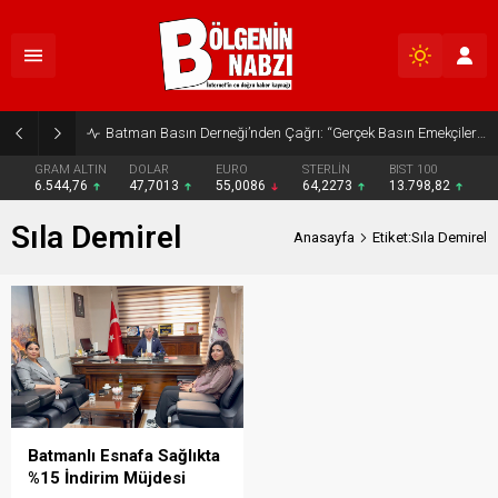
Batman Basın Derneği’nden Çağrı: “Gerçek Basın Emekçileri Desteklenmeli”
GRAM ALTIN
DOLAR
EURO
STERLİN
BIST 100
6.544,76
47,7013
55,0086
64,2273
13.798,82
Sıla Demirel
Anasayfa
Etiket:Sıla Demirel
Batmanlı Esnafa Sağlıkta
%15 İndirim Müjdesi