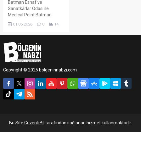
Batman Esnaf ve
Sanatkârlar Odası ile
Medical Point Batman
Hastanesi arasında
01.05.2026
0
14
imzalanan iş birliği
protokolüyle, oda üyelerine
sağlık hizmetlerinde %15
indirim imkânı sağlandı.
Copyright © 2025 bolgeninnabzi.com
Bu Site
Güvenli Bil
tarafından sağlanan hizmet kullanmaktadır.