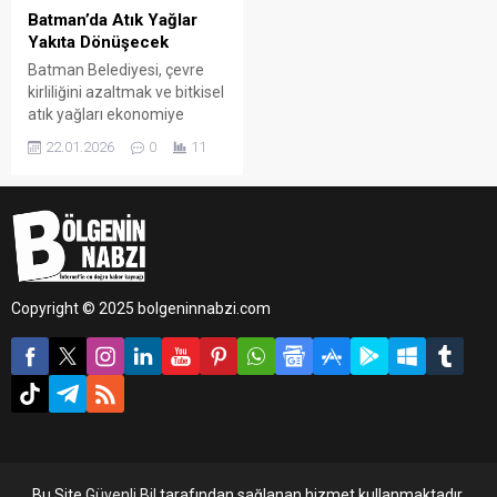
Batman’da Atık Yağlar
Yakıta Dönüşecek
Batman Belediyesi, çevre
kirliliğini azaltmak ve bitkisel
atık yağları ekonomiye
kazandırmak amacıyla
22.01.2026
0
11
önemli bir projeyi hayata
geçirdi.
Copyright © 2025 bolgeninnabzi.com
Bu Site
Güvenli Bil
tarafından sağlanan hizmet kullanmaktadır.