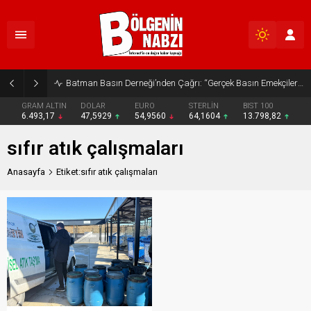
Batman Basın Derneği’nden Çağrı: “Gerçek Basın Emekçileri Desteklenmeli”
GRAM ALTIN
DOLAR
EURO
STERLİN
BIST 100
6.493,17
47,5929
54,9560
64,1604
13.798,82
sıfır atık çalışmaları
Anasayfa
Etiket:sıfır atık çalışmaları