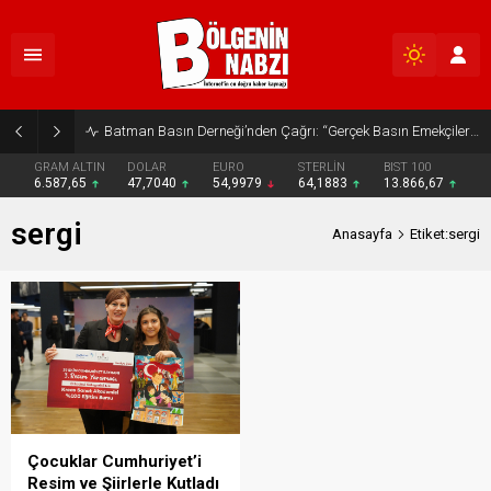
Batman Basın Derneği’nden Çağrı: “Gerçek Basın Emekçileri Desteklenmeli”
GRAM ALTIN
DOLAR
EURO
STERLİN
BIST 100
6.587,65
47,7040
54,9979
64,1883
13.866,67
sergi
Anasayfa
Etiket:sergi
Çocuklar Cumhuriyet’i
Resim ve Şiirlerle Kutladı