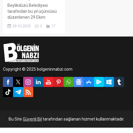
Beylikdüzü Belediyesi
tarafından bu yıl üçüncüsü
düzenlenen 29 Ekim
Cumhuriyet Bayramı Resim
29.10.2025
0
17
ve Şiir Yarışması’nda
dereceye giren öğrenciler
ödüllerini aldı.
Copyright © 2025 bolgeninnabzi.com
Bu Site
Güvenli Bil
tarafından sağlanan hizmet kullanmaktadır.