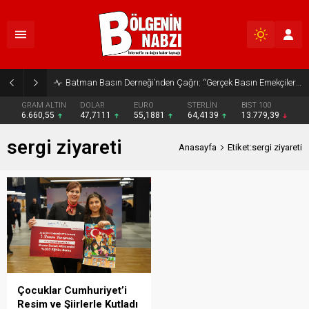
Batman Basın Derneği’nden Çağrı: “Gerçek Basın Emekçileri Desteklenmeli”
GRAM ALTIN
DOLAR
EURO
STERLİN
BIST 100
6.660,55
47,7111
55,1881
64,4139
13.779,39
sergi ziyareti
Anasayfa
Etiket:sergi ziyareti
Çocuklar Cumhuriyet’i
Resim ve Şiirlerle Kutladı