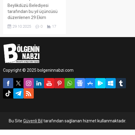
Beylikdüzü Belediyesi
tarafından bu yıl üçüncüsü
düzenlenen 29 Ekim
Cumhuriyet Bayramı Resim
29.10.2025
0
17
ve Şiir Yarışması’nda
dereceye giren öğrenciler
ödüllerini aldı.
Copyright © 2025 bolgeninnabzi.com
Bu Site
Güvenli Bil
tarafından sağlanan hizmet kullanmaktadır.