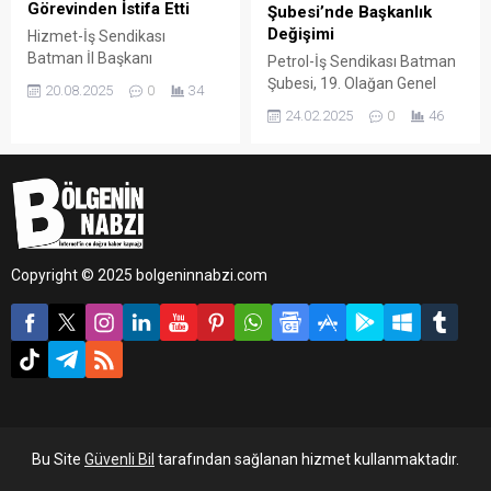
Görevinden İstifa Etti
Şubesi’nde Başkanlık
Değişimi
Hizmet-İş Sendikası
Batman İl Başkanı
Petrol-İş Sendikası Batman
Bünyamin Söğüt, Genel
Şubesi, 19. Olağan Genel
20.08.2025
0
34
Merkez’in aldığı kayyum
Kurulu’nda yeni başkanını
24.02.2025
0
46
kararına tepki göstererek
seçti.
görevinden alındığını
açıkladı. Söğüt, aynı
zamanda HAK-İŞ
Konfederasyonu Batman İl
Başkanlığı görevinden de
istifa ettiğini duyurdu.
Copyright © 2025 bolgeninnabzi.com
Bu Site
Güvenli Bil
tarafından sağlanan hizmet kullanmaktadır.