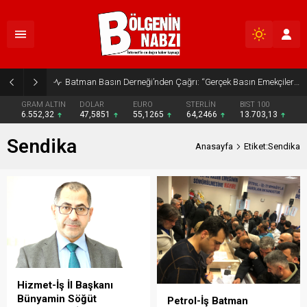
Batman Basın Derneği’nden Çağrı: “Gerçek Basın Emekçileri Desteklenmeli”
GRAM ALTIN
DOLAR
EURO
STERLİN
BIST 100
6.552,32
47,5851
55,1265
64,2466
13.703,13
Sendika
Anasayfa
Etiket:Sendika
Hizmet-İş İl Başkanı
Bünyamin Söğüt
Petrol-İş Batman