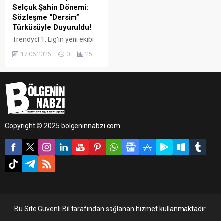
Selçuk Şahin Dönemi:
Sözleşme “Dersim”
Türküsüyle Duyuruldu!
Trendyol 1. Lig'in yeni ekibi
Batman Petrolspor,
17.06.2026
0
25
futbolseverlerin yakından
tanıdığı, Fenerbahçe ve A
Milli Takım'ın eski yıldızı
Selçuk Şahin ile 1 yıllık resmi
sözleşme imzaladı. Kırmızı-
beyazlı kulüp, bu büyük
transferi yapay zeka
Copyright © 2025 bolgeninnabzi.com
destekli çok özel bir kliple
ilan etti.
Bu Site
Güvenli Bil
tarafından sağlanan hizmet kullanmaktadır.