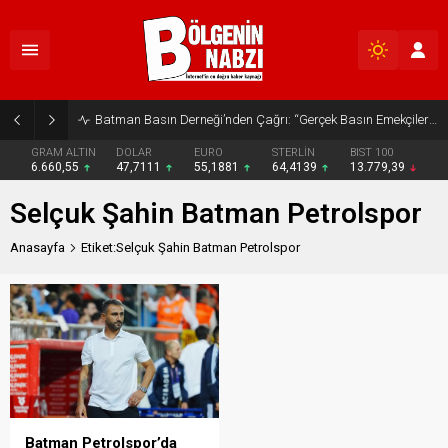
Batman Basın Derneği’nden Çağrı: “Gerçek Basın Emekçileri Desteklenmeli”
GRAM ALTIN
DOLAR
EURO
STERLİN
BIST 100
6.660,55
47,7111
55,1881
64,4139
13.779,39
Selçuk Şahin Batman Petrolspor
Anasayfa
Etiket:Selçuk Şahin Batman Petrolspor
Batman Petrolspor’da