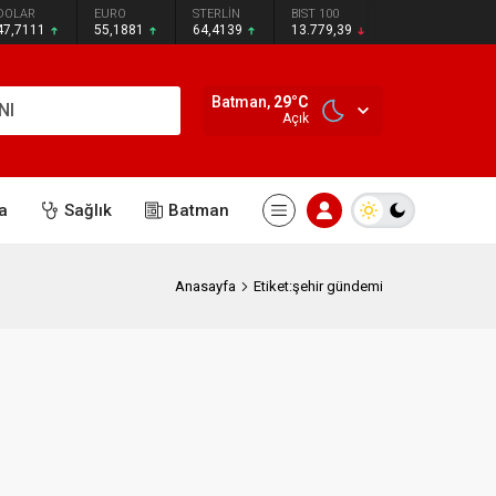
DOLAR
EURO
STERLİN
BIST 100
47,7111
55,1881
64,4139
13.779,39
Batman,
29
°C
NI
Açık
a
Sağlık
Batman
Anasayfa
Etiket:şehir gündemi