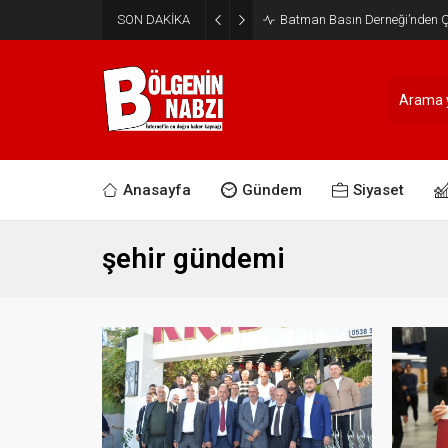
SON DAKİKA
Batman Basın Derneği’nden Ça
Anasayfa
Gündem
Siyaset
şehir gündemi