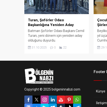
Turan, Şoförler Odası
Çocuk
Başkanlığına Yeniden Aday
Şiirle
Batman Şoförler Odası Başkanı Cemil
Beylik
Turan, yeni dönem için yeniden aday
yıl üç
olduğunu duyurdu.
Cumhur
Yarışm
31.10.2025
0
22
29.1
öğrenci
Footer
Copyright © 2025 bolgeninnabzi.com
Künye
İletişim