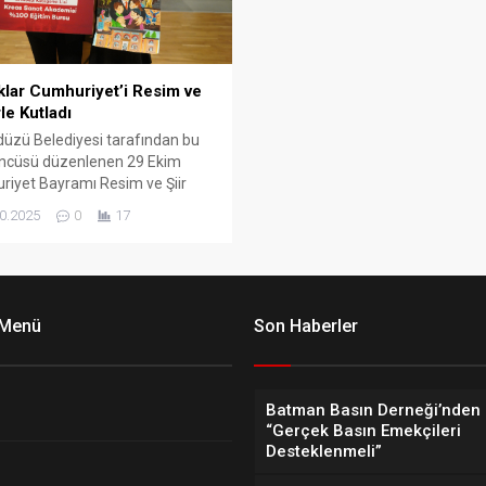
lar Cumhuriyet’i Resim ve
rle Kutladı
düzü Belediyesi tarafından bu
üncüsü düzenlenen 29 Ekim
iyet Bayramı Resim ve Şiir
ası’nda dereceye giren
0.2025
0
17
ler ödüllerini aldı.
 Menü
Son Haberler
Batman Basın Derneği’nden 
“Gerçek Basın Emekçileri
Desteklenmeli”