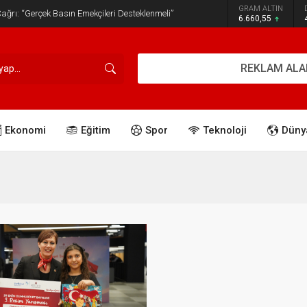
GRAM ALTIN
ğrı: “Gerçek Basın Emekçileri Desteklenmeli”
6.660,55
REKLAM ALA
Ekonomi
Eğitim
Spor
Teknoloji
Düny