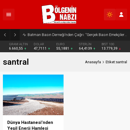
Batman Basın Derneği’nden Çağrı: “Gerçek Basın Emekçileri Desteklenmeli”
GRAM ALTIN
DOLAR
EURO
STERLİN
BIST 100
6.660,55
47,7111
55,1881
64,4139
13.779,39
santral
Anasayfa
Etiket:santral
Dünya Hastanesi’nden
Yeşil Enerji Hamlesi