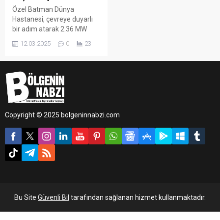
Özel Batman Dünya
Hastanesi, çevreye duyarlı
bir adım atarak 2.36 MW
kapasiteli güneş enerjisi
12.03.2025
0
23
santralini hizmete soktu.
Copyright © 2025 bolgeninnabzi.com
Bu Site
Güvenli Bil
tarafından sağlanan hizmet kullanmaktadır.