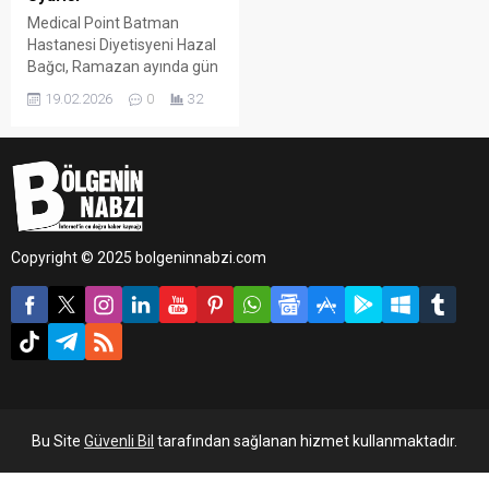
Medical Point Batman
Hastanesi Diyetisyeni Hazal
Bağcı, Ramazan ayında gün
içinde yaşanan halsizlik ve
19.02.2026
0
32
yoğun açlık hissinin en
önemli nedenlerinden birinin
yanlış sahur alışkanlıkları
olduğunu söyledi.
Copyright © 2025 bolgeninnabzi.com
Bu Site
Güvenli Bil
tarafından sağlanan hizmet kullanmaktadır.