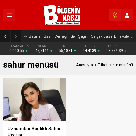
Batman Basın Derneği’nden Çağrı: “Gerçek Basın Emekçileri Desteklenmeli”
GRAM ALTIN
DOLAR
EURO
STERLİN
BIST 100
6.660,55
47,7111
55,1881
64,4139
13.779,39
sahur menüsü
Anasayfa
Etiket:sahur menüsü
Uzmandan Sağlıklı Sahur
Uyarısı