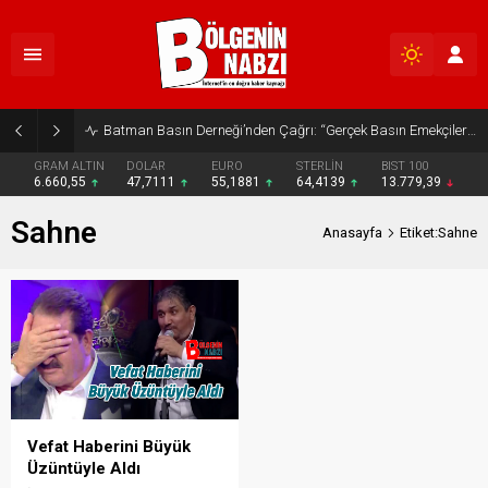
Batman Basın Derneği’nden Çağrı: “Gerçek Basın Emekçileri Desteklenmeli”
GRAM ALTIN
DOLAR
EURO
STERLİN
BIST 100
6.660,55
47,7111
55,1881
64,4139
13.779,39
Sahne
Anasayfa
Etiket:Sahne
Vefat Haberini Büyük
Üzüntüyle Aldı