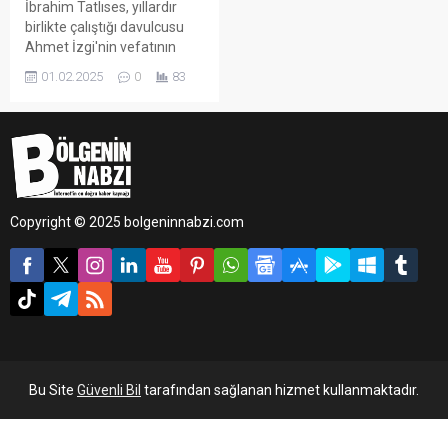
İbrahim Tatlıses, yıllardır
birlikte çalıştığı davulcusu
Ahmet İzgi'nin vefatının
acısını sosyal medya
01.02.2025
0
83
üzerinden duyurdu ve sahne
performansını iptal etti.
Copyright © 2025 bolgeninnabzi.com
Bu Site
Güvenli Bil
tarafından sağlanan hizmet kullanmaktadır.